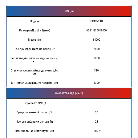
Общие
Модель
CDM514B
Размеры (Д х Ш х В) (мм)
6081*2300*3400
Масса (кг)
14000
Вес, приходящийся на валец, кг
7000
Вес, приходящийся на задние шины,
7000
кг
Статическое линейное давление, Н/
330
см
Минимальный радиус поворота, мм
6300
Скорость хода (км/ч)
Скорость 2,1/3,9/8,4
Преодолеваемый подъем, %
30
Частота вибрации вальца, Гц
28
Номинальная амплитуда, мм
1.8/0.9