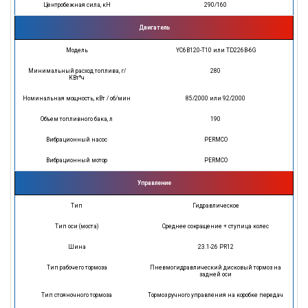
Центробежная сила, кН
290/160
Двигатель
Модель
YC6B120-T10 или TD226B-6G
Минимальный расход топлива, г/
280
КВт*ч
Номинальная мощность, кВт / об/мин
85/2000 или 92/2000
Объем топливного бака, л
190
Вибрационный насос
PERMCO
Вибрационный мотор
PERMCO
Управление
Тип
Гидравлическое
Тип оси (моста)
Среднее сокращение + ступица колес
Шина
23.1-26 PR12
Тип рабочего тормоза
Пневмогидравлический дисковый тормоз на
задней оси
Тип стояночного тормоза
Тормоз ручного управления на коробке передач