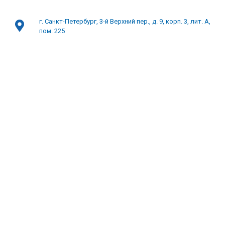
г. Санкт-Петербург, 3-й Верхний пер., д. 9, корп. 3, лит. А,
пом. 225