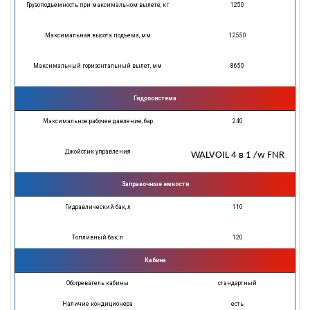
Грузоподъемность при максимальном вылете, кг
1250
Максимальная высота подъема, мм
12550
Максимальный горизонтальный вылет, мм
8650
Гидросистема
Максимальное рабочее давление, бар
240
Джойстик управления
WALVOIL 4 в 1 /w FNR
Заправочные емкости
Гидравлический бак, л
110
Топливный бак, л
120
Кабина
Обогреватель кабины
стандартный
Наличие кондиционера
есть