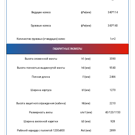
Ведущее колесо
ф*w(мм)
340*114
Грузовые колеса
ф*w(мм)
343*140
Количество грузовых (х=ведущих) колес
1х+2
ГАБАРИТНЫЕ РАЗМЕРЫ
Высота сложенной мачты
h1 (мм)
3590
Высота полностью выдвинутой мачты
h4 (мм)
9540
Полная длина
l1(мм)
2466
Ширина корпуса
b1(мм)
1270
Высота защитного ограждения (кабина)
h6(мм)
2210
Размерность вилы
s/e/l (мм)
40/120/1150
Ширина вилочной каретки
b3 (мм)
928
Рабочий коридор с паллетой 1200х800
Ast (мм)
2899