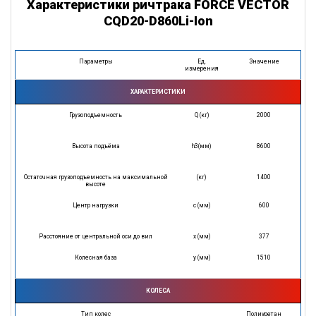
Характеристики ричтрака FORCE VECTOR
CQD20-D860Li-Ion
Параметры
Ед.
Значение
измерения
ХАРАКТЕРИСТИКИ
Грузоподъемность
Q (кг)
2000
Высота подъёма
h3(мм)
8600
Остаточная грузоподъемность на максимальной
(кг)
1400
высоте
Центр нагрузки
с (мм)
600
Расстояние от центральной оси до вил
x (мм)
377
Колесная база
у (мм)
1510
КОЛЕСА
Тип колес
Полиуретан