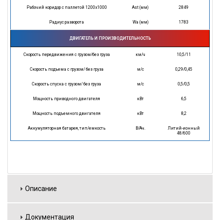
Рабочий коридор с паллетой 1200х1000
Ast (мм)
2849
Радиус разворота
Wa (мм)
1783
ДВИГАТЕЛЬ И ПРОИЗВОДИТЕЛЬНОСТЬ
Скорость передвижения с грузом/без груза
км/ч
10,5/11
Скорость подъема с грузом/ без груза
м/с
0,29/0,45
Скорость спуска с грузом/ без груза
м/с
0,5/0,5
Мощность приводного двигателя
кВт
6,5
Мощность подъемного двигателя
кВт
8,2
Аккумуляторная батарея, тип/емкость
В/Ач.
Литий-ионный
48/600
Описание
Документация