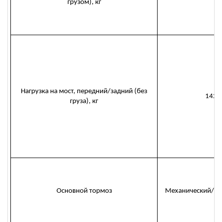
грузом), кг
Нагрузка на мост, передний/задний (без
1420
груза), кг
Основной тормоз
Механический/То