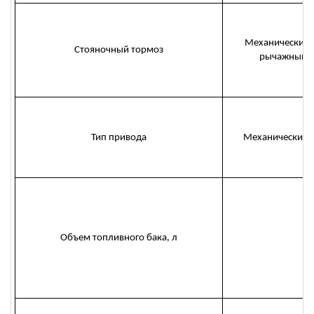
Механический 
Стояночный тормоз
рычажным 
Тип привода
Механический/
Объем топливного бака, л