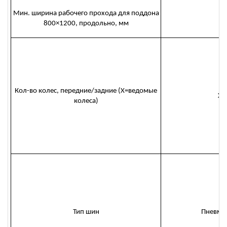
Мин. ширина рабочего прохода для поддона
4
800×1200, продольно, мм
Кол-во колес, передние/задние (X=ведомые
X=
колеса)
Тип шин
Пневма