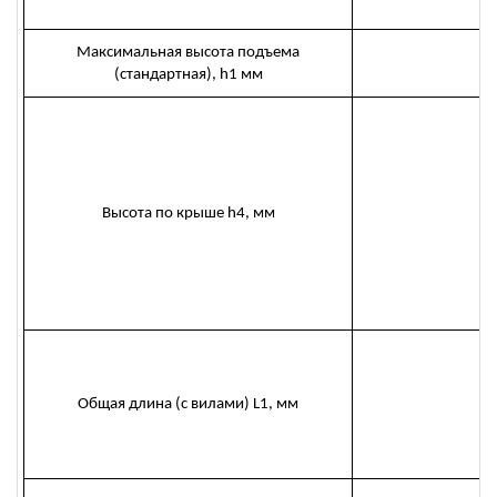
Максимальная высота подъема
3
(стандартная), h1 мм
Высота по крыше h4, мм
2
Общая длина (с вилами) L1, мм
3