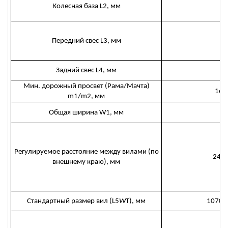
Колесная база L2, мм
1
Передний свес L3, мм
4
Задний свес L4, мм
5
Мин. дорожный просвет (Рама/Мачта)
160
m1/m2, мм
Общая ширина W1, мм
1
Регулируемое расстояние между вилами (по
240
внешнему краю), мм
Стандартный размер вил (L5
W
T), мм
1070×