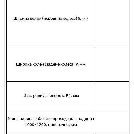
Ширина колеи (передние колеса) S, мм
9
Ширина колеи (задние колеса) P, мм
9
Мин. радиус поворота R1, мм
2
Мин. ширина рабочего прохода для поддона
3
1000×1200, поперечно, мм