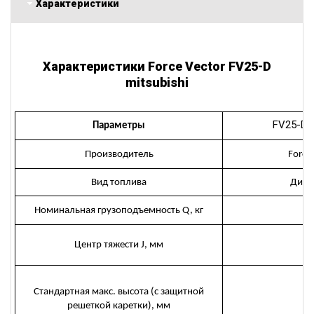
Характеристики
Характеристики Force Vector FV25-D
mitsubishi
FV25-D M
Параметры
Производитель
Force
Вид топлива
Дизе
Номинальная грузоподъемность Q, кг
2
Центр тяжести J, мм
5
Стандартная макс. высота (с защитной
3
решеткой каретки), мм